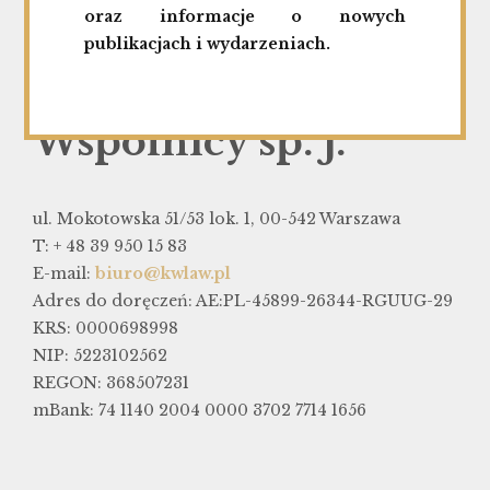
oraz informacje o nowych
Kancelaria
publikacjach i wydarzeniach.
Adwokacka Kramer i
Wspólnicy sp. j.
ul. Mokotowska 51/53 lok. 1, 00-542 Warszawa
T: + 48 39 950 15 83
E-mail:
biuro@kwlaw.pl
Adres do doręczeń: AE:PL-45899-26344-RGUUG-29
KRS: 0000698998
NIP: 5223102562
REGON: 368507231
mBank: 74 1140 2004 0000 3702 7714 1656