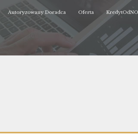
Autoryzowany Doradca
Oferta
KredytOdN