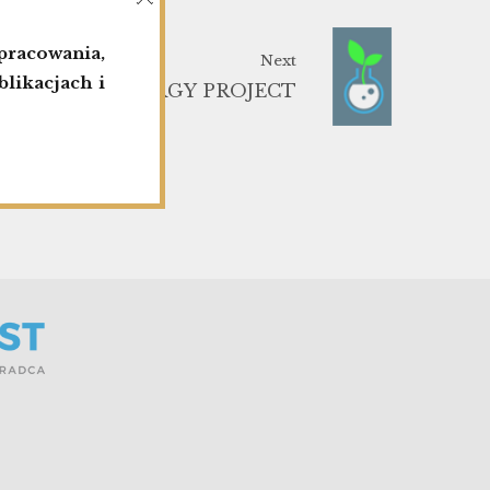
racowania,
Next
likacjach i
BIOMASS ENERGY PROJECT