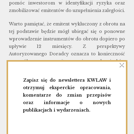
pomóc inwestorom w identyfikacji ryzyka oraz
zmobilizować emitentów do uzupełnienia zaległości.
Warto pamiętać, że emitent wykluczony z obrotu na
tej podstawie będzie mógł ubiegać się o ponowne
wprowadzenie instrumentów do obrotu dopiero po
upływie 12 miesięcy. Z perspektywy
Autoryzowanego Doradcy oznacza to konieczność
×
szczególnego monitorowania obowiązków
informacyjnych emitentów oraz aktywnego
wsparcia zarządów w zakresie raportowania i
Zapisz się do newslettera KWLAW i
compliance. Najbliższe miesiące będą kluczowe dla
otrzymuj eksperckie opracowania,
spółek, które chcą uniknąć ryzyka sankcji i utraty
komentarze do zmian przepisów
statusu spółki publicznej.
oraz informacje o nowych
publikacjach i wydarzeniach.
Jeżeli Państwa spółka potrzebuje wsparcia w
zakresie obowiązków informacyjnych,
raportowania okresowego lub relacji z GPW –