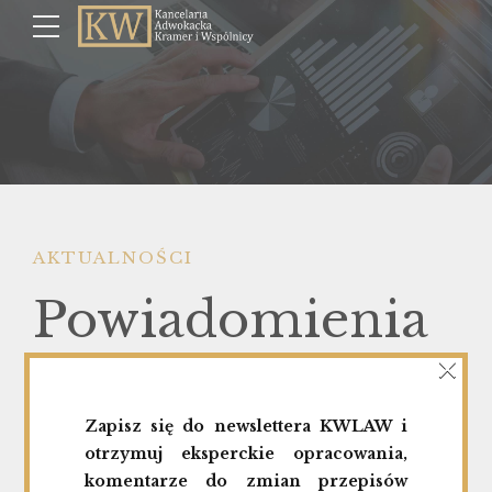
AKTUALNOŚCI
Powiadomienia
×
z art. 19 MAR –
Zapisz się do newslettera KWLAW i
„niezwłocznie”
otrzymuj eksperckie opracowania,
komentarze do zmian przepisów