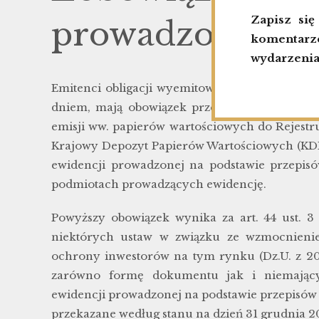
Zapisz si
prowadzonego 
komentarze
wydarzenia
Emitenci obligacji wyemitowanych przed dnie
dniem, mają obowiązek przekazania do dnia 
emisji ww. papierów wartościowych do Rejest
Krajowy Depozyt Papierów Wartościowych (KDP
ewidencji prowadzonej na podstawie przepis
podmiotach prowadzących ewidencję.
Powyższy obowiązek wynika za art. 44 ust. 3 
niektórych ustaw w związku ze wzmocnien
ochrony inwestorów na tym rynku (Dz.U. z 2018
zarówno formę dokumentu jak i niemając
ewidencji prowadzonej na podstawie przepisów
przekazane według stanu na dzień 31 grudnia 20