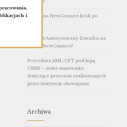
zarządu
racowania,
likacjach i
Debiut na NewConnect krok po
kroku
Kim jest Autoryzowany Doradca na
rynku NewConnect?
Procedura AML/CFT pod lupą
UKNF – nowe stanowisko
dotyczące procesów realizowanych
przez instytucje obowiązane
Archiwa