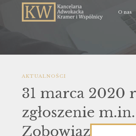
O nas
AKTUALNOŚCI
31 marca 2020 r
zgłoszenie m.in.
Zobowiązań Em