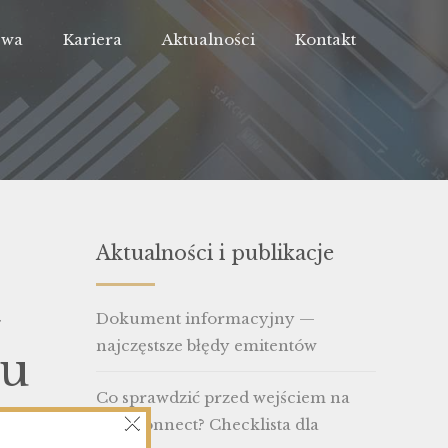
Owa
Kariera
Aktualności
Kontakt
Aktualności i publikacje
a
Dokument informacyjny —
najczęstsze błędy emitentów
ru
Co sprawdzić przed wejściem na
×
NewConnect? Checklista dla