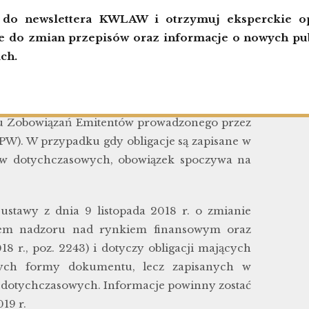
ę do newslettera KWLAW i otrzymuj eksperckie op
przez KDPW
 do zmian przepisów oraz informacje o nowych pub
ch.
m 1 lipca 2019 r. i nieumorzonych przed tym
31 marca 2020 roku informacji dotyczących
ru Zobowiązań Emitentów prowadzonego przez
W). W przypadku gdy obligacje są zapisane w
ów dotychczasowych, obowiązek spoczywa na
ustawy z dnia 9 listopada 2018 r. o zmianie
iem nadzoru nad rynkiem finansowym oraz
 r., poz. 2243) i dotyczy obligacji mających
ych formy dokumentu, lecz zapisanych w
 dotychczasowych. Informacje powinny zostać
19 r.