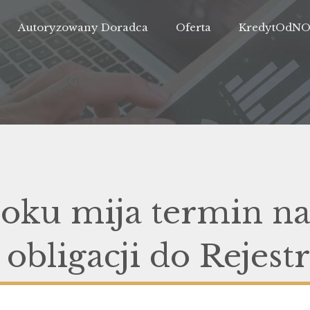
Autoryzowany Doradca
Oferta
KredytOdN
oku mija termin n
 obligacji do Rejest
itentów