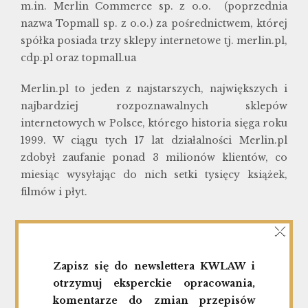
m.in. Merlin Commerce sp. z o.o. (poprzednia
nazwa Topmall sp. z o.o.) za pośrednictwem, której
spółka posiada trzy sklepy internetowe tj. merlin.pl,
cdp.pl oraz topmall.ua
Merlin.pl to jeden z najstarszych, największych i
najbardziej rozpoznawalnych sklepów
internetowych w Polsce, którego historia sięga roku
1999. W ciągu tych 17 lat działalności Merlin.pl
zdobył zaufanie ponad 3 milionów klientów, co
miesiąc wysyłając do nich setki tysięcy książek,
filmów i płyt.
×
Previous
Wprowadzenie kolejnych serii akcji spółki
Zapisz się do newslettera KWLAW i
Kancelaria Medius S.A.
otrzymuj eksperckie opracowania,
komentarze do zmian przepisów