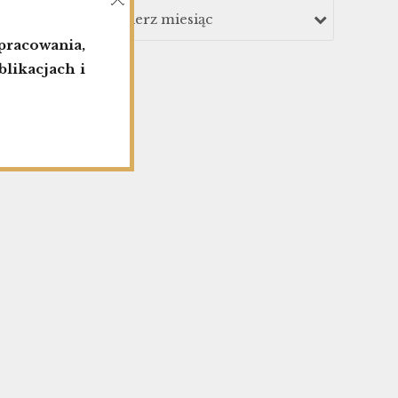
Wybierz miesiąc
racowania,
likacjach i