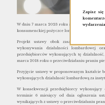
Zapisz si
komentarze
W dniu 7 marca 2023 roku skierowano do I cz
wydarzenia
konsumenckiej pożyczce lombardowej.
Projekt ustawy obok zasad udzielania ko
wykonywania działalności lombardowej or
przedsiębiorców wykonujących tę działalność
marca 2018 roku o przeciwdziałaniu praniu pi
Przyjęcie ustawy w proponowanym kształcie bę
wykonujących działalność lombardową za insty
W konsekwencji przedsiębiorcy wykonujący 
terminie 6 miesięcy od dnia ogłoszenia u
wynikających z ustawy o przeciwdziałaniu pran