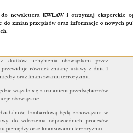
ę do newslettera KWLAW i otrzymuj eksperckie op
 do zmian przepisów oraz informacje o nowych pub
ytania w komisjach Rządowy projekt ustawy o
ch.
nsumenckiej pożyczki lombardowej, zasad
az skutków uchybienia obowiązkom przez
, przewiduje również zmianę ustawy z dnia 1
eniędzy oraz finansowaniu terroryzmu.
dzie wiązało się z uznaniem przedsiębiorców
tucje obowiązane.
działalność lombardową będą zobowiązani w
stawy do wdrożenia odpowiednich procesów
iu pieniędzy oraz finansowaniu terroryzmu.