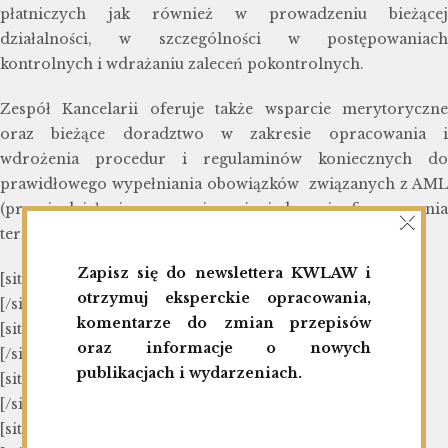
płatniczych jak również w prowadzeniu bieżącej
działalności, w szczególności w postępowaniach
kontrolnych i wdrażaniu zaleceń pokontrolnych.
Zespół Kancelarii oferuje także wsparcie merytoryczne
oraz bieżące doradztwo w zakresie opracowania i
wdrożenia procedur i regulaminów koniecznych do
prawidłowego wypełniania obowiązków związanych z AML
×
(przeciwdziałaniem prania pieniędzy i finansowania
terroryzmu).
Zapisz się do newslettera KWLAW i
[siteorigin_widget class=”FT_Widget_Heading”]
otrzymuj eksperckie opracowania,
[/siteorigin_widget]
komentarze do zmian przepisów
[siteorigin_widget class=”FT_Widget_Service”]
oraz informacje o nowych
[/siteorigin_widget]
publikacjach i wydarzeniach.
[siteorigin_widget class=”FT_Widget_Service”]
[/siteorigin_widget]
[siteorigin_widget class=”FT_Widget_Service”]